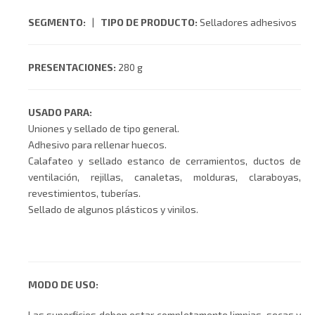
SEGMENTO:
|
TIPO DE PRODUCTO:
Selladores adhesivos
PRESENTACIONES:
280 g
USADO PARA:
Uniones y sellado de tipo general.
Adhesivo para rellenar huecos.
Calafateo y sellado estanco de cerramientos, ductos de
ventilación, rejillas, canaletas, molduras, claraboyas,
revestimientos, tuberías.
Sellado de algunos plásticos y vinilos.
MODO DE USO:
Las superficies deben estar completamente limpias, secas y