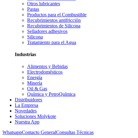
Otros lubricantes
Pastas
Productos para el Combustible
Recubrimientos antifricción
Recubrimientos de Silicona
Selladores adhesivos
Silicona
Tratamiento para el Agua
Industrias
Alimentos y Bebidas
Electrodomésticos
Energía
Minería
Oil & Gas
Química y PetroQuímica
Distribuidores
La Empresa
Novedades
Soluciones Molykote
Nuestra App
Whatsapp
Contacto General
Consultas Técnicas