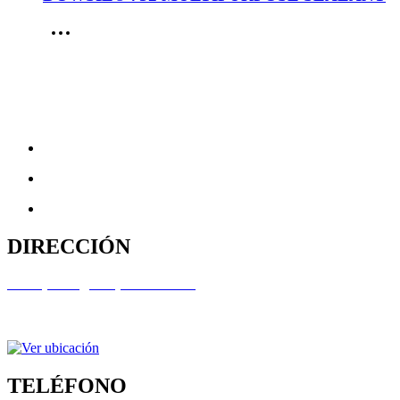
DIRECCIÓN
Virrey Olaguer y Feliú 3398
(C1426ECL) Ciudad Autónoma de Buenos Aires
República Argentina
TELÉFONO