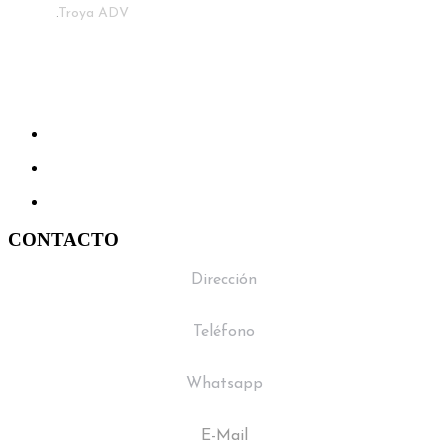
© 2023
.
Troya ADV
CONTACTO
Dirección
Virrey Olaguer y Feliú 3398 - C.A.B.A.
Teléfono
+ 54 11 4555 4800
Whatsapp
+54 9 11 2849 9680
E-Mail