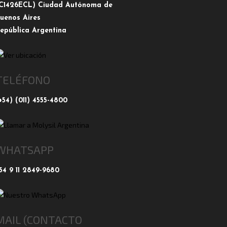
C1426ECL) Ciudad Autónoma de
uenos Aires
epública Argentina
TELÉFONO
+54) (011) 4555-4800
WHATSAPP
54 9 11 2849-9680
MAIL (CONTACTO