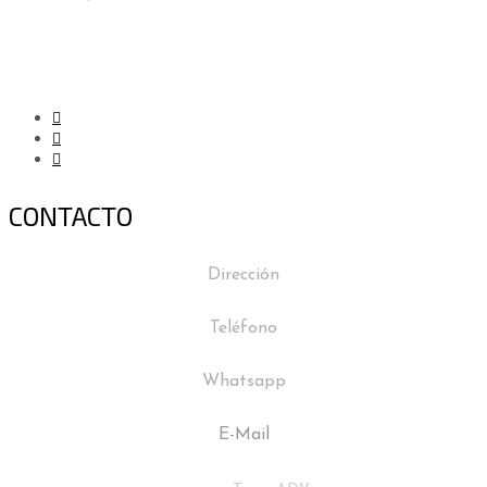
CONTACTO
Dirección
Virrey Olaguer y Feliú 3398 - C.A.B.A.
Teléfono
+ 54 11 4555 4800
Whatsapp
+54 9 11 2849 9680
E-Mail
info@molysil.com