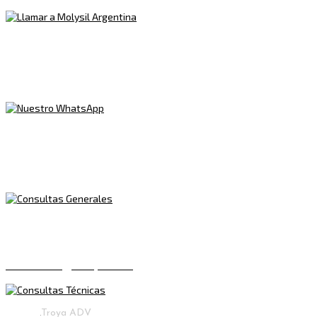
WHATSAPP
+54 9 11 2849-9680
MAIL (CONTACTO GENERAL)
info@molysil.com
MAIL (CONSULTAS TÉCNICAS)
infotecnica@molysil.com
© 2023
.
Troya ADV